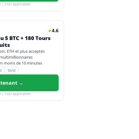
e | CGU applicables
4.6
★
u 5 BTC + 180 Tours
uits
in, ETH et plus acceptés
multimillionnaires
 en moins de 10 minutes
d
Skrill
ntenant →
e | CGU applicables