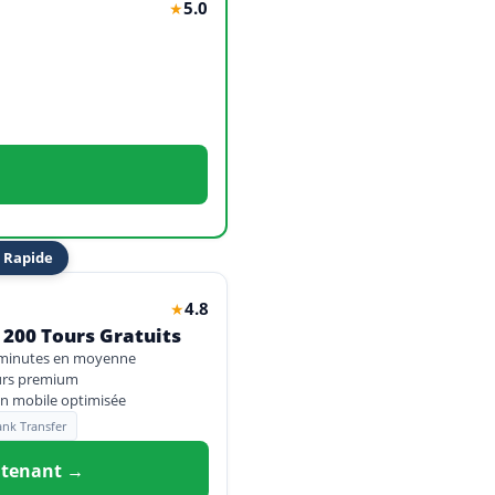
5.0
★
t Rapide
4.8
★
 200 Tours Gratuits
0 minutes en moyenne
eurs premium
on mobile optimisée
nk Transfer
ntenant →