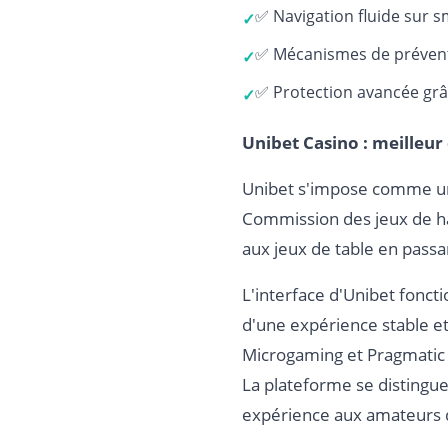
✅ Navigation fluide sur s
✅ Mécanismes de prévent
✅ Protection avancée grâ
Unibet Casino : meilleur
Unibet s'impose comme une 
Commission des jeux de ha
aux jeux de table en passan
L'interface d'Unibet fonct
d'une expérience stable et
Microgaming et Pragmatic P
La plateforme se distingue
expérience aux amateurs d