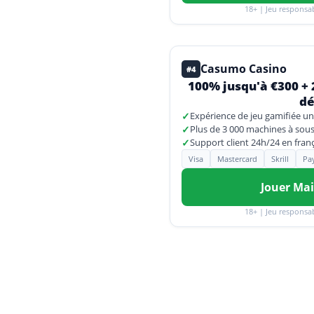
18+ | Jeu responsa
Casumo Casino
#4
100% jusqu'à €300 + 
dé
✓
Expérience de jeu gamifiée u
✓
Plus de 3 000 machines à sous
✓
Support client 24h/24 en fran
Visa
Mastercard
Skrill
Pa
Jouer Ma
18+ | Jeu responsa