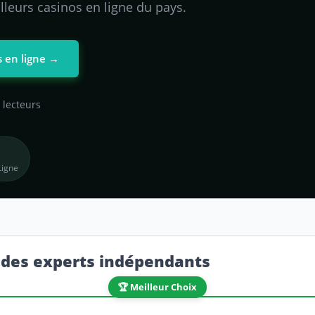
lleurs casinos en ligne du pays.
s en ligne →
 lecteurs
Ligne
ar des experts indépendants
🏆 Meilleur Choix