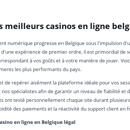
 meilleurs casinos en ligne belg
ent numérique progresse en Belgique sous l'impulsion d'
 d'une expérience de premier ordre, il est primordial de s
orrespondant à vos goûts et à votre manière de jouer. Voic
ments les plus performants du pays.
 de repérer aisément la plateforme idéale pour vos sess
nos spécialistes afin de garantir un niveau de fiabilité et 
s ont testé personnellement chaque site durant plusieurs 
apidité des paiements et la réactivité du support client en f
asino en ligne en Belgique légal