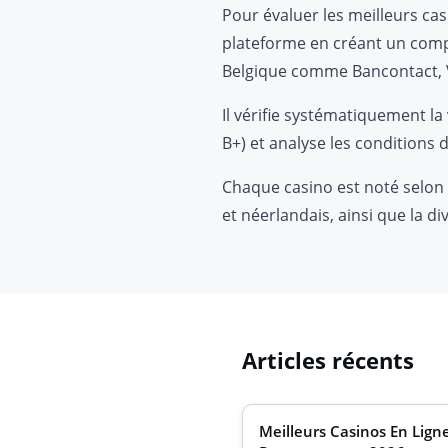
Pour évaluer les meilleurs ca
plateforme en créant un comp
Belgique comme Bancontact, V
Il vérifie systématiquement la
B+) et analyse les conditions
Chaque casino est noté selon de
et néerlandais, ainsi que la d
Articles récents
Meilleurs Casinos En Lign