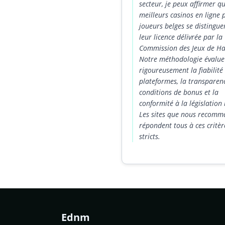
secteur, je peux affirmer qu
meilleurs casinos en ligne 
joueurs belges se distingue
leur licence délivrée par la
Commission des Jeux de Ha
Notre méthodologie évalue
rigoureusement la fiabilité
plateformes, la transparen
conditions de bonus et la
conformité à la législation 
Les sites que nous recom
répondent tous à ces critèr
stricts.
Ednm