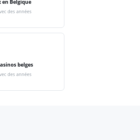
 en Belgique
vec des années
casinos belges
vec des années