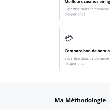
Meilleurs casinos en li
Expertise dans ce domaine
d’expérience.
💳
Comparaison de bonus
Expertise dans ce domaine
d’expérience.
Ma Méthodologie