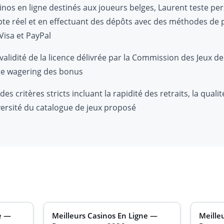
sinos en ligne destinés aux joueurs belges, Laurent teste 
te réel et en effectuant des dépôts avec des méthodes de 
isa et PayPal
 validité de la licence délivrée par la Commission des Jeux d
 de wagering des bonus
s critères stricts incluant la rapidité des retraits, la qualit
iversité du catalogue de jeux proposé
e —
Meilleurs Casinos En Ligne —
Meille