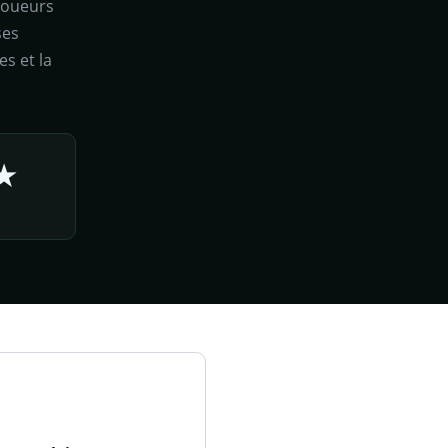
joueurs
ses
s et la
 ★