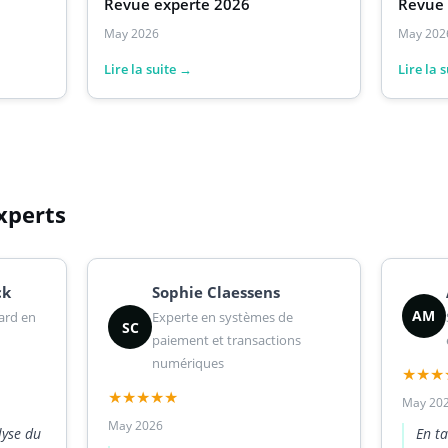
Revue experte 2026
Revue 
May 2026
May 202
Lire la suite →
Lire la 
xperts
ck
Sophie Claessens
AM
ard en
Experte en systèmes de
SC
paiement et transactions
numériques
★★★
★★★★★
May 20
May 2026
lyse du
En ta