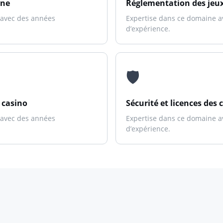
gne
Réglementation des jeux
 avec des années
Expertise dans ce domaine a
d’expérience.
🛡️
 casino
Sécurité et licences des 
 avec des années
Expertise dans ce domaine a
d’expérience.